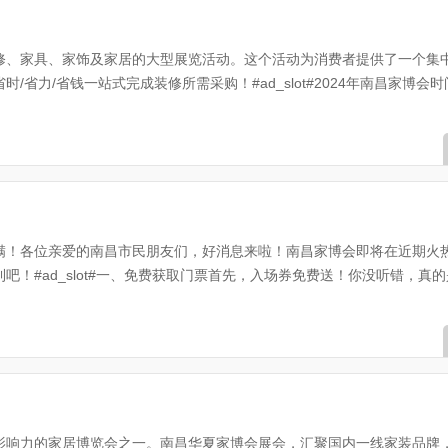
修、家具、家饰及家居的大型展览活动。这个活动为消费者提供了一个集
省力/省钱一站式完成装修所需采购！#ad_slot#2024年南昌家博会时间
满！各位亲爱的南昌市民朋友们，好消息来啦！南昌家博会即将在近期火
！#ad_slot#一、免费获取门票首先，入场券免费送！你没听错，真的是
影响力的家居博览会之一。南昌华夏家博会展会，汇聚国内一线家装品牌