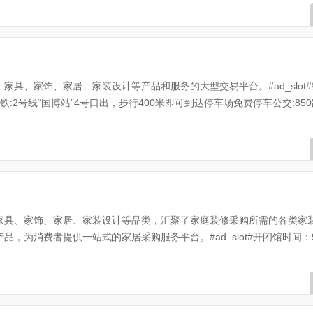
家具、家饰、家居、家装设计等产品和服务的大型交易平台。#ad_slot
铁:2号线“国博站”4号口出，步行400米即可到达停车场免费停车公交:850路
家具、家饰、家居、家装设计等品类，汇聚了家庭装修采购所需的各类家
为消费者提供一站式的家居采购服务平台。#ad_slot#开闭馆时间：9:0