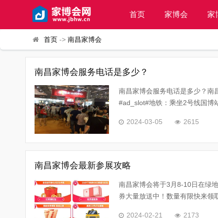
首页
家博会
家
首页
->
南昌家博会
南昌家博会服务电话是多少？
南昌家博会服务电话是多少？南昌家
#ad_slot#地铁：乘坐2号线国
2024-03-05
2615
南昌家博会最新参展攻略
南昌家博会将于3月8-10日在绿
券大量放送中！数量有限快来领取
2024-02-21
2173