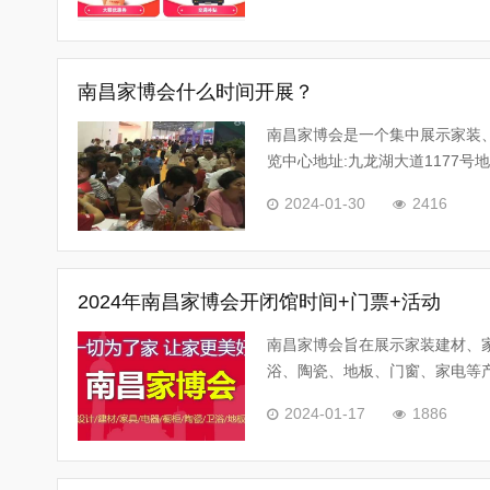
南昌家博会什么时间开展？
南昌家博会是一个集中展示家装、
览中心地址:九龙湖大道1177号地
2024-01-30
2416
2024年南昌家博会开闭馆时间+门票+活动
南昌家博会旨在展示家装建材、
浴、陶瓷、地板、门窗、家电等产品，
2024-01-17
1886