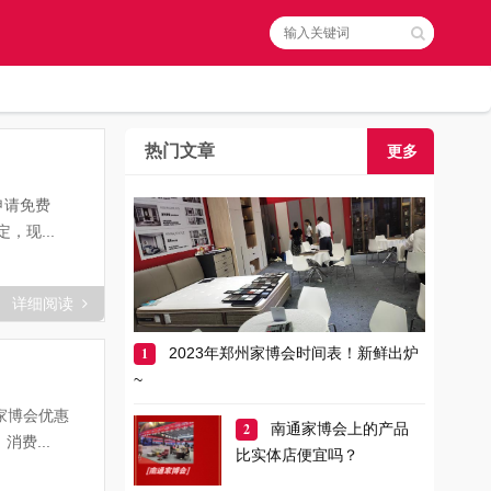
热门文章
更多
申请免费
，现...
详细阅读
1
2023年郑州家博会时间表！新鲜出炉
~
昌家博会优惠
2
南通家博会上的产品
费...
比实体店便宜吗？