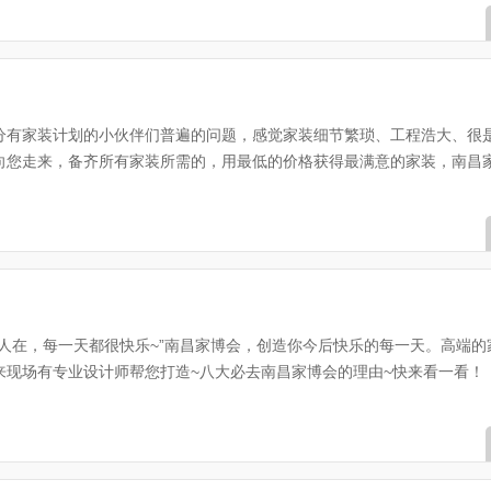
分有家装计划的小伙伴们普遍的问题，感觉家装细节繁琐、工程浩大、很
您走来，备齐所有家装所需的，用最低的价格获得最满意的家装，南昌家博
人在，每一天都很快乐~”南昌家博会，创造你今后快乐的每一天。高端的
来现场有专业设计师帮您打造~八大必去南昌家博会的理由~快来看一看！