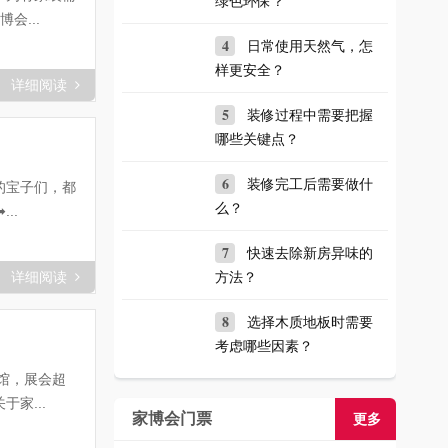
绿色环保？
会...
4
日常使用天然气，怎
样更安全？
详细阅读
5
装修过程中需要把握
哪些关键点？
的宝子们，都
6
装修完工后需要做什
..
么？
7
详细阅读
快速去除新房异味的
方法？
8
选择木质地板时需要
考虑哪些因素？
馆，展会超
家...
家博会门票
更多