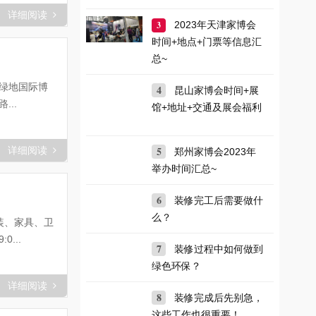
详细阅读
3
2023年天津家博会
时间+地点+门票等信息汇
总~
#绿地国际博
4
昆山家博会时间+展
...
馆+地址+交通及展会福利
5
详细阅读
郑州家博会2023年
举办时间汇总~
6
装修完工后需要做什
么？
装、家具、卫
...
7
装修过程中如何做到
绿色环保？
详细阅读
8
装修完成后先别急，