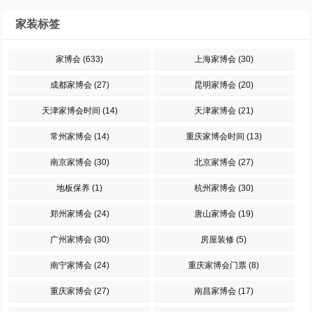
家装标签
家博会
(633)
上海家博会
(30)
成都家博会
(27)
昆明家博会
(20)
天津家博会时间
(14)
天津家博会
(21)
常州家博会
(14)
重庆家博会时间
(13)
南京家博会
(30)
北京家博会
(27)
地板保养
(1)
杭州家博会
(30)
郑州家博会
(24)
唐山家博会
(19)
广州家博会
(30)
房屋装修
(5)
南宁家博会
(24)
重庆家博会门票
(8)
重庆家博会
(27)
南昌家博会
(17)