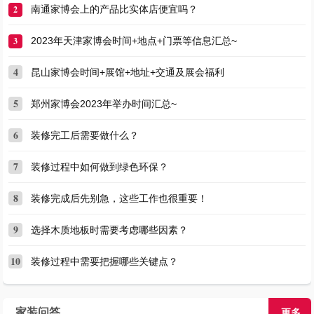
2
南通家博会上的产品比实体店便宜吗？
3
2023年天津家博会时间+地点+门票等信息汇总~
4
昆山家博会时间+展馆+地址+交通及展会福利
5
郑州家博会2023年举办时间汇总~
6
装修完工后需要做什么？
7
装修过程中如何做到绿色环保？
8
装修完成后先别急，这些工作也很重要！
9
选择木质地板时需要考虑哪些因素？
10
装修过程中需要把握哪些关键点？
家装问答
更多