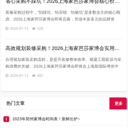
省心采购不踩坑！2026上海家芭莎家博会核心价值解析
装修采购过程中，“怕踩坑、怕买错、怕被坑”是多数业主的核心顾
虑。2026上海家芭莎家博会即将启幕，凭借丰富多元的品牌资
源、清晰合理的展区规划以及全方位的品质保障服务，成为家装产
2026-01-13
520
品省心采购的优质之选，让上海...
高效规划装修采购！2026上海家芭莎家博会实用指引
合理规划家装采购流程，是提升装修整体效率、规避工期延误与采
购浪费的关键。2026上海家芭莎家博会即将在上海新国际博览中
心举办，依托全品类品牌覆盖、科学的展区布局与贴心的配套服
2026-01-13
497
务，为装修业主提供高效采购的实...
热门文章
更多
1
2023年郑州家博会时间表！新鲜出炉~