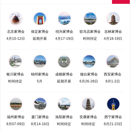
北京家博会
保定家博会
绍兴家博会
驻马店家博会
吉林家博会
4月10-12日
延期开展
4月17-19日
时间待定
4月18-19日
银川家博会
锦州家博会
成都家博会
烟台家博会
西安家博会
时间待定
5月
延期开展
6月26-28日
8月1-2日
福州家博会
厦门家博会
洛阳家博会
安康家博会
西宁家博会
8月07-09日
8月14-16日
时间待定
时间待定
8月21-23日