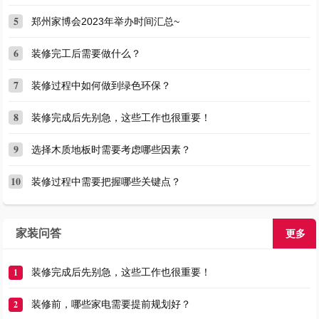
5
郑州家博会2023年举办时间汇总~
6
装修完工后需要做什么？
7
装修过程中如何做到绿色环保？
8
装修完成后先别急，这些工作也很重要！
9
选择木质地板时需要考虑哪些因素？
10
装修过程中需要把握哪些关键点？
家装问答
更多
1
装修完成后先别急，这些工作也很重要！
2
装修前，哪些家电需要提前规划好？