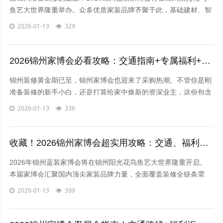
鱼艺大世界隆重举办。众多优质家装品牌齐聚于此，基础建材、智
能家电、全屋定制、软装陈设等家装全需求品类一站式覆盖，让你
2026-01-13
329
用三天时间，高效完成原本需要...
2026锦州家博会必看攻略：交通指南+专属福利+免费门票抢先领
锦州装修黄金期已至，锦州家博会也迎来了采购热潮。不管你是刚
准备装修的新手小白，还是打算给家中焕新的资深业主，这份包含
省钱技巧、避坑指南与高效采购方法的全攻略，都能助你轻松玩转
2026-01-13
336
家博会，入手性价比超高的家...
收藏！2026锦州家博会超实用攻略：交通、福利、免费门票一网打尽
2026年锦州蓝装家博会将在锦州阳光花鸟鱼艺大世界隆重开启。
本届家博会汇聚国内顶尖家装品牌力量，全面覆盖装修全链条需
求，涵盖家装设计、家具软装、卫浴陶瓷、地板门窗等各类装修所
2026-01-13
399
需产品与服务。无论你处于装修前...