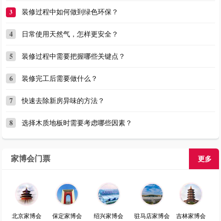
3
装修过程中如何做到绿色环保？
4
日常使用天然气，怎样更安全？
5
装修过程中需要把握哪些关键点？
6
装修完工后需要做什么？
7
快速去除新房异味的方法？
8
选择木质地板时需要考虑哪些因素？
家博会门票
更多
北京家博会
保定家博会
绍兴家博会
驻马店家博会
吉林家博会