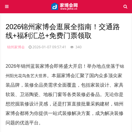
2026锦州家博会逛展全指南！交通路
线+福利汇总+免费门票领取
锦州家博会
2026-01-07 09:57:41
340
2026年锦州蓝装家博会即将盛大开启！举办地点坐落于
锦
。本届家博会汇聚了国内众多顶尖家
州阳光花鸟鱼艺大世界
装品牌，装修全品类需求全面覆盖，包括家装设计、家具
软装、卫浴陶瓷、地板门窗等各类装修必备品。无论你是
想挖掘装修设计灵感，还是打算直接批量采购建材，锦州
家博会都将为你提供一站式装修解决方案，成为解决装修
问题的优选平台。