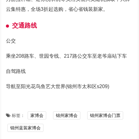
云集特惠，全场3折起选购，省心省钱装新家。
交通路线
公交
乘坐208路车、世园专线、217路公交车至老爷庙站下车
自驾路线
导航至阳光花鸟鱼艺大世界(锦州市太和区s209)
标签：
家博会
锦州家博会
锦州家博会门票
锦州蓝装家博会