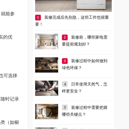
，就能参
1
装修完成后先别急，这些工作也很重
要！
实的优
2
装修前，哪些家电需
要提前规划好？
3
装修过程中如何做到
绿色环保？
也可选择
4
日常使用天然气，怎
样更安全？
，随时记录
5
装修过程中需要把握
哪些关键点？
品类（如橱