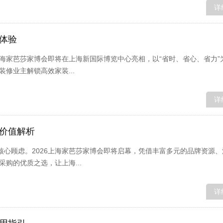
详
新体验
6上海家芭莎家博会即将在上海新国际博览中心亮相，以“省时、省心、省力”
修业主解锁高效家装...
详
心价值解析
核心顾虑。2026上海家芭莎家博会即将启幕，凭借丰富多元的品牌资源
购的优质之选，让上海...
详