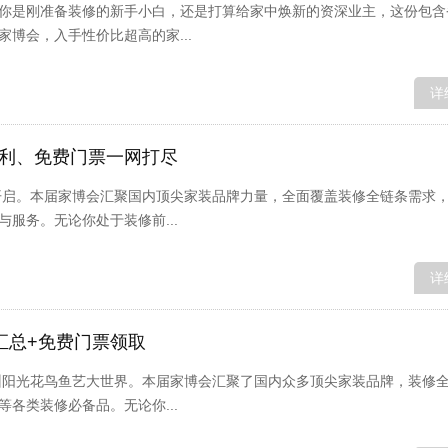
你是刚准备装修的新手小白，还是打算给家中焕新的资深业主，这份包含
博会，入手性价比超高的家...
详
福利、免费门票一网打尽
重开启。本届家博会汇聚国内顶尖家装品牌力量，全面覆盖装修全链条需求
服务。无论你处于装修前...
详
汇总+免费门票领取
锦州阳光花鸟鱼艺大世界。本届家博会汇聚了国内众多顶尖家装品牌，装修
各类装修必备品。无论你...