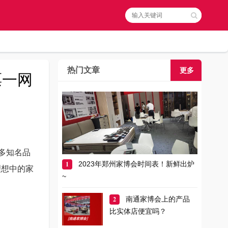
热门文章
更多
票一网
诸多知名品
1
2023年郑州家博会时间表！新鲜出炉
理想中的家
~
2
南通家博会上的产品
比实体店便宜吗？