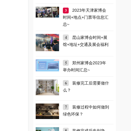
3
2023年天津家博会
时间+地点+门票等信息汇
总~
4
昆山家博会时间+展
馆+地址+交通及展会福利
5
郑州家博会2023年
举办时间汇总~
6
装修完工后需要做什
么？
7
装修过程中如何做到
绿色环保？
8
装修完成后先别急，