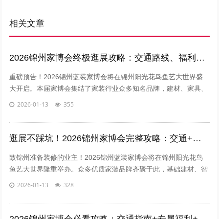
相关文章
2026锦州家博会终极逛展攻略：交通路线、福利活动、免费门票攻略
重磅预告！2026锦州蓝装家博会将在锦州阳光花鸟鱼艺大世界盛
大开启。本届家博会集结了家装行业众多知名品牌，建材、家具、
家电等全产业链品类一应俱全，为锦州业主打造一站式家装采购平
2026-01-13
355
台，助力每一位业主构筑理想家...
逛展不踩坑！2026锦州家博会完整攻略：交通+福利+免费门票全解析
致锦州准备装修的业主！2026锦州蓝装家博会将在锦州阳光花鸟
鱼艺大世界隆重举办。众多优质家装品牌齐聚于此，基础建材、智
能家电、全屋定制、软装陈设等家装全需求品类一站式覆盖，让你
2026-01-13
328
用三天时间，高效完成原本需要...
2026锦州家博会必看攻略：交通指南+专属福利+免费门票抢先领