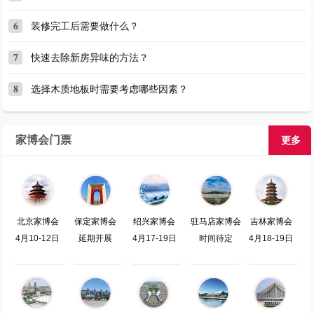
6
装修完工后需要做什么？
7
快速去除新房异味的方法？
8
选择木质地板时需要考虑哪些因素？
家博会门票
更多
北京家博会
保定家博会
绍兴家博会
驻马店家博会
吉林家博会
4月10-12日
延期开展
4月17-19日
时间待定
4月18-19日