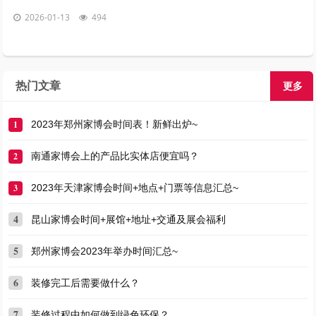
心举办，依托全品类品牌覆盖、科学的展区布局与贴心的配套服
2026-01-13
494
务，为装修业主提供高效采购的实...
热门文章
更多
1
2023年郑州家博会时间表！新鲜出炉~
2
南通家博会上的产品比实体店便宜吗？
3
2023年天津家博会时间+地点+门票等信息汇总~
4
昆山家博会时间+展馆+地址+交通及展会福利
5
郑州家博会2023年举办时间汇总~
6
装修完工后需要做什么？
7
装修过程中如何做到绿色环保？