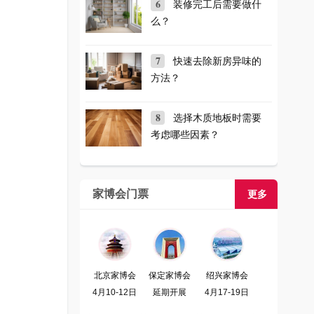
6
装修完工后需要做什
么？
7
快速去除新房异味的
方法？
8
选择木质地板时需要
考虑哪些因素？
家博会门票
更多
。
北京家博会
保定家博会
绍兴家博会
4月10-12日
延期开展
4月17-19日