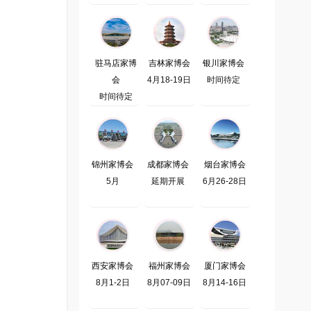
驻马店家博
吉林家博会
银川家博会
会
4月18-19日
时间待定
时间待定
锦州家博会
成都家博会
烟台家博会
5月
延期开展
6月26-28日
西安家博会
福州家博会
厦门家博会
8月1-2日
8月07-09日
8月14-16日