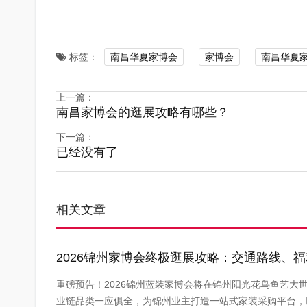
标签：
南昌华夏家博会
家博会
南昌华夏
上一篇：
南昌家博会的逛展攻略有哪些？
下一篇：
已经没有了
相关文章
2026锦州家博会终极逛展攻略：交通路线、
重磅预告！2026锦州蓝装家博会将在锦州阳光花鸟鱼艺
业链品类一应俱全，为锦州业主打造一站式家装采购平台，助