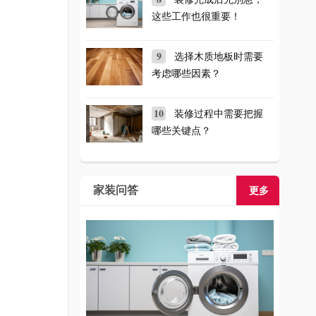
这些工作也很重要！
9
选择木质地板时需要
考虑哪些因素？
10
装修过程中需要把握
哪些关键点？
家装问答
更多