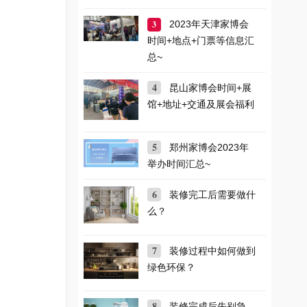
3
2023年天津家博会
时间+地点+门票等信息汇
总~
4
昆山家博会时间+展
馆+地址+交通及展会福利
5
郑州家博会2023年
举办时间汇总~
6
装修完工后需要做什
么？
7
装修过程中如何做到
绿色环保？
8
装修完成后先别急，