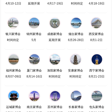
4月10-12日
延期开展
4月17-19日
时间待定
4月18-19日
银川家博会
锦州家博会
成都家博会
烟台家博会
西安家博会
时间待定
5月
延期开展
6月26-28日
8月1-2日
福州家博会
厦门家博会
洛阳家博会
安康家博会
西宁家博会
8月07-09日
8月14-16日
时间待定
时间待定
8月21-23日
运城家博会
南京家博会
苏州家博会
长春家博会
包头家博会