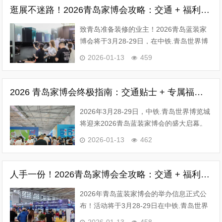
博会，淘到高...
逛展不迷路！2026青岛家博会攻略：交通 + 福利 + 免费门票全攻略
致青岛准备装修的业主！2026青岛蓝装家
博会将于3月28-29日，在中铁.青岛世界博
览城隆重举办。众多优质家装品牌齐聚于
2026-01-13
459
此，基础建材、智能家电、全屋定制、软装
陈设等家装全需求品类一站式覆盖，让你用
三天时间，高效完...
2026 青岛家博会终极指南：交通贴士 + 专属福利 + 免费门票抢先拿
2026年3月28-29日，中铁.青岛世界博览城
将迎来2026青岛蓝装家博会的盛大启幕。
本次家博会汇聚了家装行业诸多知名品牌，
2026-01-13
462
全面覆盖建材、家具、家电等全产业链品
类，为青岛本地业主提供一站式家装采购服
务，助力大家轻松...
人手一份！2026青岛家博会全攻略：交通 + 福利 + 免费门票全解锁
2026年青岛蓝装家博会的举办信息正式公
布！活动将于3月28-29日在中铁.青岛世界
博览城盛大举行。本届家博会集结了国内一
2026-01-13
458