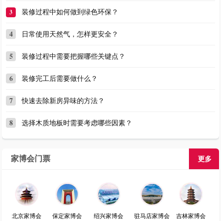
3
装修过程中如何做到绿色环保？
4
日常使用天然气，怎样更安全？
5
装修过程中需要把握哪些关键点？
6
装修完工后需要做什么？
7
快速去除新房异味的方法？
8
选择木质地板时需要考虑哪些因素？
家博会门票
更多
北京家博会
保定家博会
绍兴家博会
驻马店家博会
吉林家博会