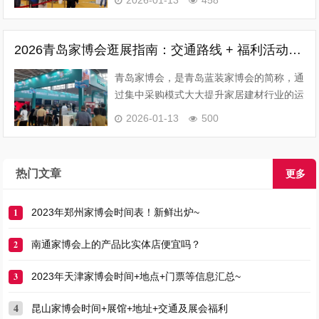
众顶尖家装品牌，全面覆盖家装设计、家具
软装、卫浴陶瓷、地板门窗等各类装修核心
需求。无论你是...
2026青岛家博会逛展指南：交通路线 + 福利活动 + 免费门票速领
青岛家博会，是青岛蓝装家博会的简称，通
过集中采购模式大大提升家居建材行业的运
作效率。从2009年首次家博会成功举办，
2026-01-13
500
至今已在全国45+城市布局，蓝装家博会源
头合作品牌达3000多家，累计举办近280余
场大型家居建材...
热门文章
更多
1
2023年郑州家博会时间表！新鲜出炉~
2
南通家博会上的产品比实体店便宜吗？
3
2023年天津家博会时间+地点+门票等信息汇总~
4
昆山家博会时间+展馆+地址+交通及展会福利