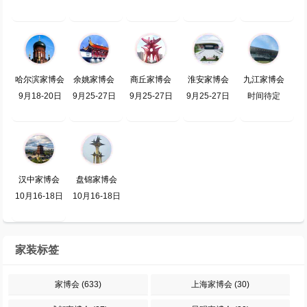
哈尔滨家博会
余姚家博会
商丘家博会
淮安家博会
九江家博会
9月18-20日
9月25-27日
9月25-27日
9月25-27日
时间待定
汉中家博会
盘锦家博会
10月16-18日
10月16-18日
家装标签
家博会
(633)
上海家博会
(30)