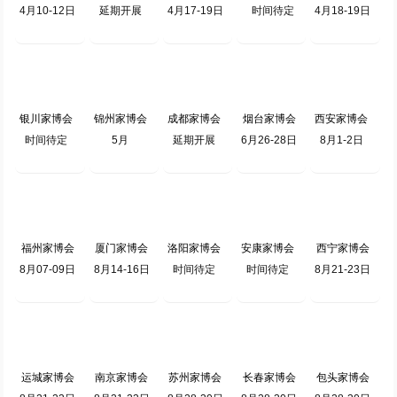
4月10-12日
延期开展
4月17-19日
时间待定
4月18-19日
银川家博会
锦州家博会
成都家博会
烟台家博会
西安家博会
时间待定
5月
延期开展
6月26-28日
8月1-2日
福州家博会
厦门家博会
洛阳家博会
安康家博会
西宁家博会
8月07-09日
8月14-16日
时间待定
时间待定
8月21-23日
运城家博会
南京家博会
苏州家博会
长春家博会
包头家博会