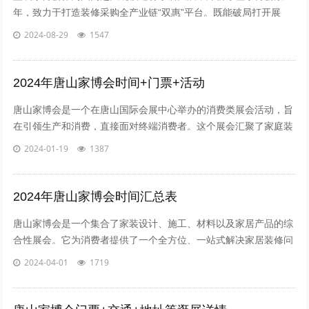
年，致力于打造装修采购全产业链“双惠”平台。既能破局打开展
商“销售冷冻”的困境，成为开拓新市场的“利器”，又能满足消费者
2024-08-29
1547
快速便捷的生活方式，家装...
2024年唐山家博会时间+门票+活动
唐山家博会是一个在唐山国际会展中心举办的消费类展会活动，旨
在引领生产和消费，直接面对终端消费者。这个展会汇聚了家庭装
修采购所需的各种品质产品，包括家装、家具、卫浴、陶瓷、地
2024-01-19
1387
板、门窗、家电、家纺等。#ad_...
2024年唐山家博会时间汇总表
唐山家博会是一个集合了家装设计、施工、材料以及家居产品的综
合性展会。它为消费者提供了一个全方位、一站式解决家居装修问
题的平台，涵盖了从地板、卫浴到橱柜、电器等家装材料和家居产
2024-04-01
1719
品。#ad_slot#门票：现场票1...