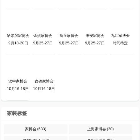
哈尔滨家博会
余姚家博会
商丘家博会
淮安家博会
九江家博会
9月18-20日
9月25-27日
9月25-27日
9月25-27日
时间待定
汉中家博会
盘锦家博会
10月16-18日
10月16-18日
家装标签
家博会
(633)
上海家博会
(30)