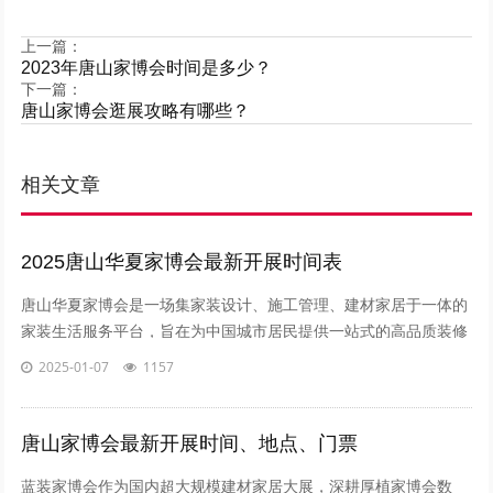
上一篇：
2023年唐山家博会时间是多少？
下一篇：
唐山家博会逛展攻略有哪些？
相关文章
2025唐山华夏家博会最新开展时间表
唐山华夏家博会是一场集家装设计、施工管理、建材家居于一体的
家装生活服务平台，旨在为中国城市居民提供一站式的高品质装修
服务。展会亮点多种参展品类：涵盖了厨房卫浴、地板门窗、家具
2025-01-07
1157
软装、家用电器、综合建材、...
唐山家博会最新开展时间、地点、门票
蓝装家博会作为国内超大规模建材家居大展，深耕厚植家博会数