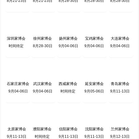
8月21-23日
8月21-23日
8月28-30日
8月28-30日
8月28-30日
深圳家博会
徐州家博会
扬州家博会
宝鸡家博会
大连家博会
时间待定
8月28-30日
9月04-06日
9月04-06日
9月04-06日
石家庄家博会
武汉家博会
西咸家博会
延安家博会
青岛家博会
9月04-06日
9月04-06日
时间待定
9月05-06日
9月11-13日
太原家博会
濮阳家博会
信阳家博会
沈阳家博会
兰州家博会
9月11-13日
时间待定
9月11-13日
9月11-13日
9月12-13日