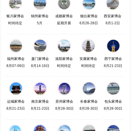
银川家博会
锦州家博会
成都家博会
烟台家博会
西安家博会
时间待定
5月
延期开展
6月26-28日
8月1-2日
福州家博会
厦门家博会
洛阳家博会
安康家博会
西宁家博会
8月07-09日
8月14-16日
时间待定
时间待定
8月21-23日
运城家博会
南京家博会
苏州家博会
长春家博会
包头家博会
8月21-23日
8月21-23日
8月28-30日
8月28-30日
8月28-30日