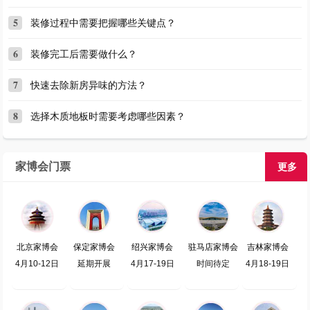
5
装修过程中需要把握哪些关键点？
6
装修完工后需要做什么？
7
快速去除新房异味的方法？
8
选择木质地板时需要考虑哪些因素？
家博会门票
更多
北京家博会
保定家博会
绍兴家博会
驻马店家博会
吉林家博会
4月10-12日
延期开展
4月17-19日
时间待定
4月18-19日