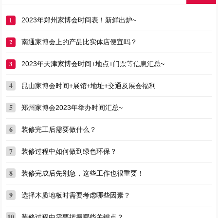
1
2023年郑州家博会时间表！新鲜出炉~
2
南通家博会上的产品比实体店便宜吗？
3
2023年天津家博会时间+地点+门票等信息汇总~
4
昆山家博会时间+展馆+地址+交通及展会福利
5
郑州家博会2023年举办时间汇总~
6
装修完工后需要做什么？
7
装修过程中如何做到绿色环保？
8
装修完成后先别急，这些工作也很重要！
9
选择木质地板时需要考虑哪些因素？
10
装修过程中需要把握哪些关键点？