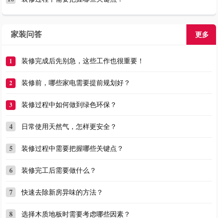
家装问答
更多
1
装修完成后先别急，这些工作也很重要！
2
装修前，哪些家电需要提前规划好？
3
装修过程中如何做到绿色环保？
4
日常使用天然气，怎样更安全？
5
装修过程中需要把握哪些关键点？
6
装修完工后需要做什么？
7
快速去除新房异味的方法？
8
选择木质地板时需要考虑哪些因素？