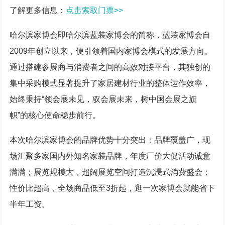
了解更多信息：
点击索取门票>>
哈尔滨家博会即哈尔滨蓝装家博会的简称，蓝装家博会自
2009年创立以来，便引领着国内家博会模式的发展方向。
通过搭建参展商与消费者之间的高效对接平台，其独创的
集中采购模式显著提升了家居建材行业的整体运作效率，
始终秉持“领会展未见，驭会展未来，树中国会展之旗
帜”的核心使命稳步前行。
本次哈尔滨家博会的品牌优势十分突出：品牌覆盖广，现
场汇聚多家国内外知名家装品牌，年度厂价大促活动诚意
满满；展览规模大，超阔展览空间打造沉浸式消费盛会；
性价比超高，全场商品低至3折起，逛一次家博会就能省下
半年工资。