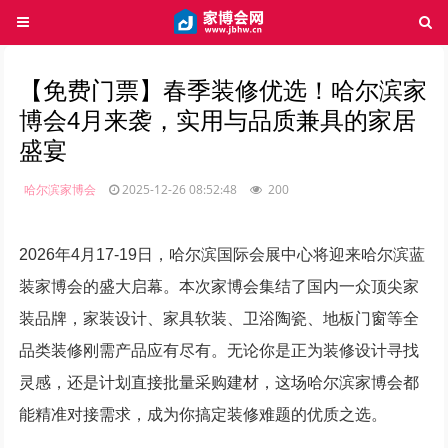
【免费门票】春季装修优选！哈尔滨家
博会4月来袭，实用与品质兼具的家居
盛宴
哈尔滨家博会
2025-12-26 08:52:48
200
2026年4月17-19日，哈尔滨国际会展中心将迎来哈尔滨蓝
装家博会的盛大启幕。本次家博会集结了国内一众顶尖家
装品牌，家装设计、家具软装、卫浴陶瓷、地板门窗等全
品类装修刚需产品应有尽有。无论你是正为装修设计寻找
灵感，还是计划直接批量采购建材，这场哈尔滨家博会都
能精准对接需求，成为你搞定装修难题的优质之选。