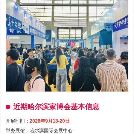
近期哈尔滨家博会基本信息
开展时间：
2026年9月18-20日
举办展馆：哈尔滨国际会展中心